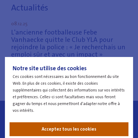
Actualités
08.12.25
L'ancienne footballeuse Febe
Vanhaecke quitte le Club YLA pour
rejoindre la police : « Je recherchais un
emploi sûr et avec un impact »
Notre site utilise des cookies
Plus d'informations
Ces cookies sont nécessaires au bon fonctionnement du site
Web. En plus de ces cookies, il existe des cookies
Plus d'informations
supplémentaires qui collectent des informations sur vos intérêts
et préférences. Celles-ci sont facultatives mais vous feront
Plus d'informations
gagner du temps et nous permettront d'adapter notre offre à
vos intérêts.
08.12.25
L'ancienne footballeuse Febe Vanhaecke
Acceptez tous les cookies
quitte le Club YLA pour rejoindre la police :
« Je recherchais un emploi sûr et avec un