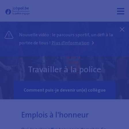
Jobpol - Bienvenue sur le site du recrutement de la police
Ouvri
Ferm
le
le
men
men
Nouvelle vidéo : le parcours sportif, un défi à la
portée de tous !
Plus d'information
Travailler à la police
Comment puis-je devenir un(e) collègue
Emplois à l'honneur