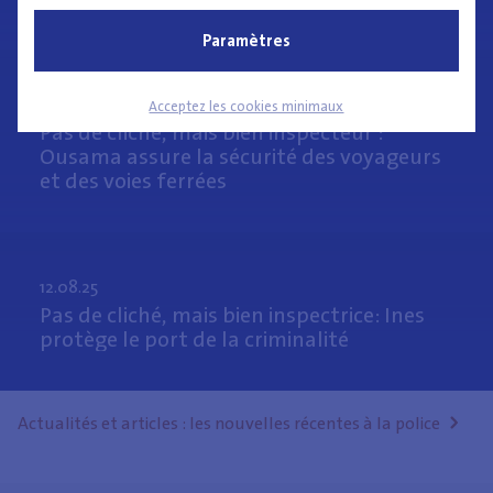
impact »
Paramètres
12.08.25
Acceptez les cookies minimaux
Pas de cliché, mais bien inspecteur :
Ousama assure la sécurité des voyageurs
et des voies ferrées
12.08.25
Pas de cliché, mais bien inspectrice: Ines
protège le port de la criminalité
Actualités et articles : les nouvelles récentes à la police