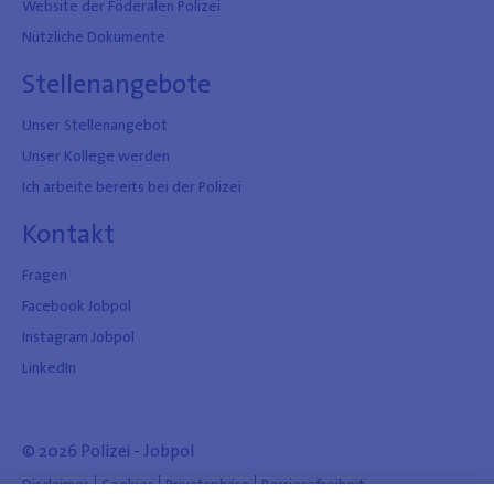
Website der Föderalen Polizei
Nützliche Dokumente
Stellenangebote
Unser Stellenangebot
Unser Kollege werden
Ich arbeite bereits bei der Polizei
Kontakt
Fragen
Facebook Jobpol
Instagram Jobpol
LinkedIn
© 2026 Polizei - Jobpol
Disclaimer
Cookies
Privatsphäre
Barrierefreiheit