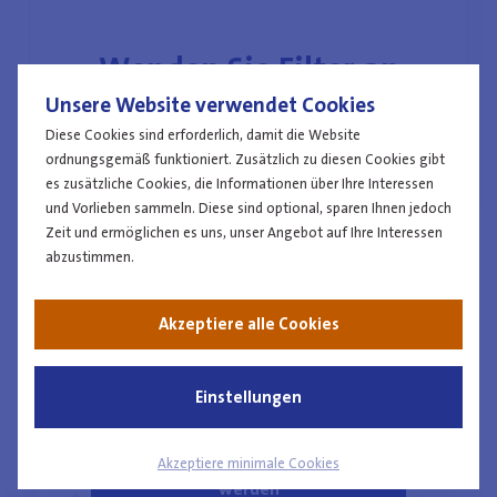
Wenden Sie Filter an
Unsere Website verwendet Cookies
Wenden Sie für Ihrer Suche alle nötigen Filter
Diese Cookies sind erforderlich, damit die Website
ordnungsgemäß funktioniert. Zusätzlich zu diesen Cookies gibt
an
es zusätzliche Cookies, die Informationen über Ihre Interessen
und Vorlieben sammeln. Diese sind optional, sparen Ihnen jedoch
Zeit und ermöglichen es uns, unser Angebot auf Ihre Interessen
abzustimmen.
Akzeptiere alle Cookies
Für die Polizei arbeiten
Einstellungen
Ich möchte Kollege(in)
Akzeptiere minimale Cookies
werden