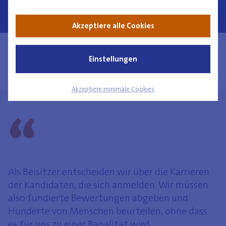
„In Untergrundforen hagelte es F*cks“
Akzeptiere alle Cookies
Klicken Sie hier für die Übersicht mit all unseren
Einstellungen
Nachrichten
Akzeptiere minimale Cookies
Als Beisitzer entscheiden wir über die Karrieren
der Kandidaten, die sich anmelden. Wir müssen
also fundierte Bewertungen abgeben und
Hunderte von Menschen beurteilen, ohne dass
es für uns zu einer Banalität wird.