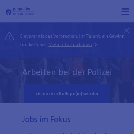
Jobpol - Wilkommen auf der Website für Stellenangebote der Polizei
Menü
Menü
öffne
schli
Cleverer als das Verbrechen: Ihr Talent, ein Gewinn
für die Polizei
Mehr Informationen
Arbeiten bei der Polizei
Ich möchte Kollege(in) werden
Jobs im Fokus