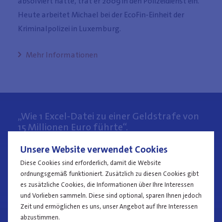
absolviert hatte, trat er 2009 in den Polizeidienst ein.
Heute arbeitet Michael bei der EcoFin-Einheit der
Kriminalpolizei in Luxemburg.
Mehr Informationen
„Wie 1 Excel-Datei zu einer Geldstrafe von
15 Millionen Euro führte“.
Unsere Website verwendet Cookies
Diese Cookies sind erforderlich, damit die Website
„Der Hauptverdächtige musste 2.115.000
ordnungsgemäß funktioniert. Zusätzlich zu diesen Cookies gibt
Euro zurückzahlen“
es zusätzliche Cookies, die Informationen über Ihre Interessen
und Vorlieben sammeln. Diese sind optional, sparen Ihnen jedoch
Zeit und ermöglichen es uns, unser Angebot auf Ihre Interessen
abzustimmen.