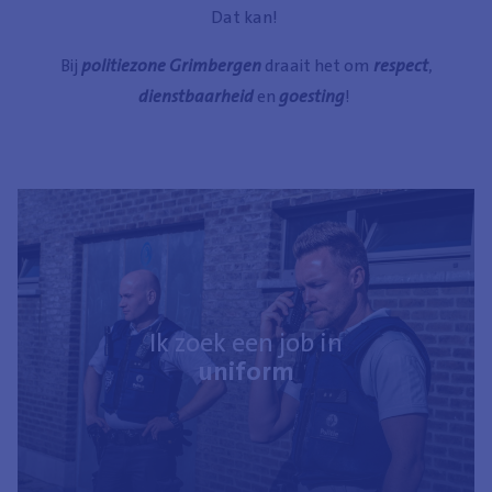
Dat kan!
Bij
politiezone Grimbergen
draait het om
respect
,
dienstbaarheid
en
goesting
!
Ik zoek een job in
uniform