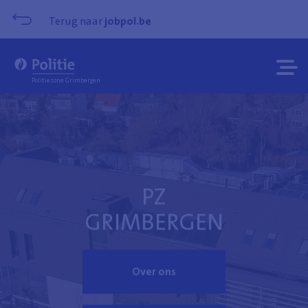
Terug naar
jobpol.be
Menu
Menu
Politiezone Grimbergen
opene
sluite
PZ
GRIMBERGEN
Over ons