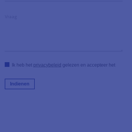
heb
een
Vraag
vraag
over
Ik heb het
privacybeleid
gelezen en accepteer het