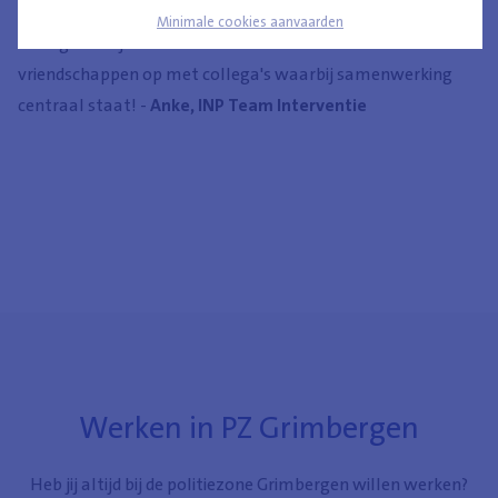
wachten staat, waardoor de job zeer gevarieerd en
Minimale cookies aanvaarden
uitdagend blijft. Je bouwt unieke connecties of zelfs
vriendschappen op met collega's waarbij samenwerking
centraal staat! -
Anke, INP Team Interventie
Werken in PZ Grimbergen
Heb jij altijd bij de politiezone Grimbergen willen werken?