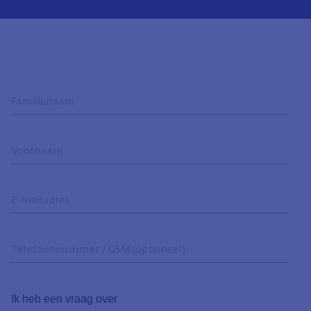
Familienaam
Voornaam
E-
mailadres
Telefoonnummer
/
GSM
Ik
(optioneel)