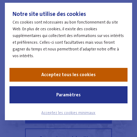
Utilisez les filtres
Notre site utilise des cookies
Ces cookies sont nécessaires au bon fonctionnement du site
Utilisez les filtres pour effectuer la recherche.
Web. En plus de ces cookies, il existe des cookies
supplémentaires qui collectent des informations sur vos intérêts
et préférences. Celles-ci sont facultatives mais vous feront
gagner du temps et nous permettront d'adapter notre offre à
vos intérêts.
Travailler à la police
Acceptez tous les cookies
Paramètres
Comment puis-je devenir
Acceptez les cookies minimaux
un(e) collègue