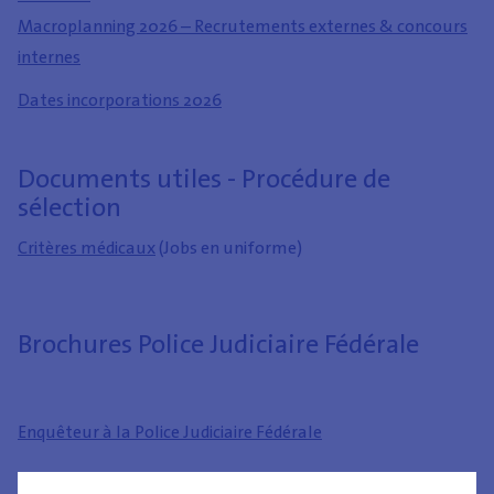
Macroplanning 2026 – Recrutements externes & concours
internes
Dates incorporations 2026
Documents utiles - Procédure de
sélection
Critères médicaux
(Jobs en uniforme)
Brochures Police Judiciaire Fédérale
Enquêteur à la Police Judiciaire Fédérale
Inspecteur principal CSI à la Police Judiciaire Fédérale