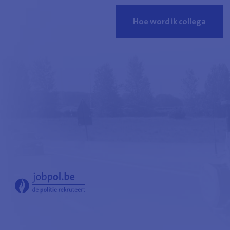
Hoe word ik collega
Ontmoet
een
collega
-