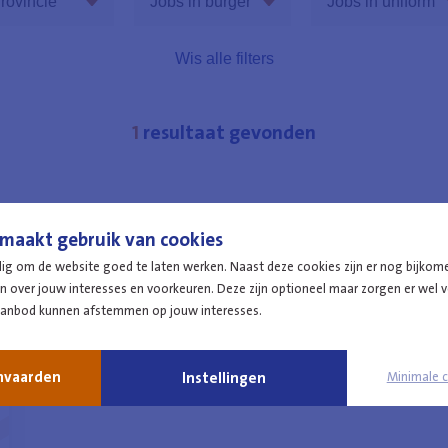
rovincie
Jobs in burger
Jobs in uniform
Antwerpen
Niveau A
Agent van poli
Brussel-Hoofdstad
Niveau B
Beveiligingsa
1
resultaat gevonden
Limburg
Niveau C
Commissaris
Oost-Vlaanderen
Niveau D
Hoofdinspecte
Vlaams-Brabant
Inspecteur van 
maakt gebruik van cookies
West-Vlaanderen
dig om de website goed te laten werken. Naast deze cookies zijn er nog bijkom
 over jouw interesses en voorkeuren. Deze zijn optioneel maar zorgen er wel vo
aanbod kunnen afstemmen op jouw interesses.
anvaarden
Instellingen
Minimale 