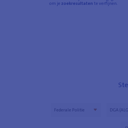
om je
zoekresultaten
te verfijnen.
Ste
Niveau
Directie
Federale Politie
DGA (ALG