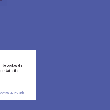
tie
gent
ur
politie
ende cookies die
or dat je tijd
cookies aanvaarden