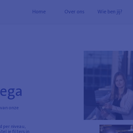
Home
Over ons
Wie ben jij?
lega
n van onze
d per niveau,
el je filters in