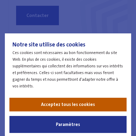
Contacter
Notre site utilise des cookies
Isabelle Notte
Ces cookies sont nécessaires au bon fonctionnement du site
Web. En plus de ces cookies, il existe des cookies
supplémentaires qui collectent des informations sur vos intérêts
Inspecteur
Police Locale
et préférences. Celles-ci sont facultatives mais vous feront
gagner du temps et nous permettront d'adapter notre offre à
ZP DES ARCHES
vos intérêts.
Inconnu
Acceptez tous les cookies
Paramètres
Contacter