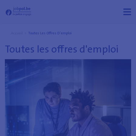
Toutes les offres d'emploi - Jobpol
Ouvri
Ferm
le
le
men
men
Accueil
Toutes Les Offres D'emploi
Toutes les offres d'emploi