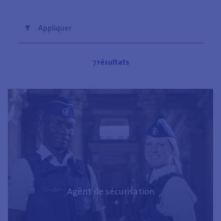
Appliquer
Diplôme
7
résultats
All
Master (diplôme universitaire ou
enseignement supérieur de type long)
Bachelier (enseignement supérieur de type
court)
Secondaire supérieur
Secondaire inférieur ou aucun diplôme
Agent de sécurisation
Domaine