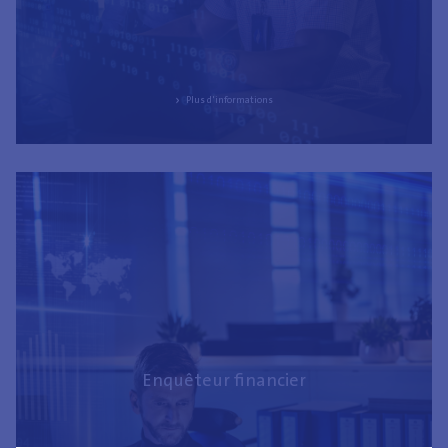
Type de contrat
Plus d'informations
All
Autre contrat
Contrat de travail à durée déterminée
Contrat de travail à durée indéterminée
Contrat d'étudiant
Contrat de remplacement
Statutaire
Enquêteur financier
Region
All