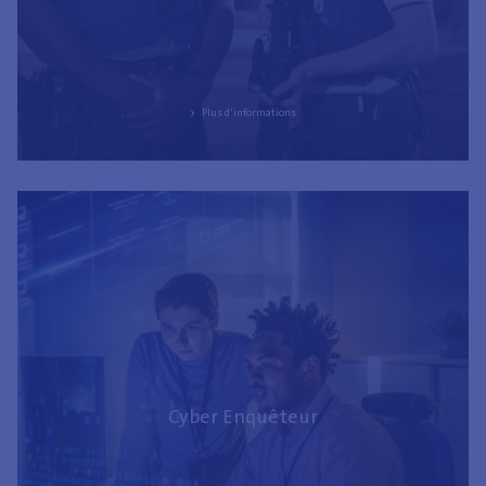
All
Autre
Comptabilité et financier
Plus d'informations
Communication et marketing
Enseignement
GRH
Management supérieur
ICT
Juridique
Logistique
Nettoyage et entretien
Scientifique
Social et santé
Cyber Enquêteur
Technique et production
Transport
Uniforme