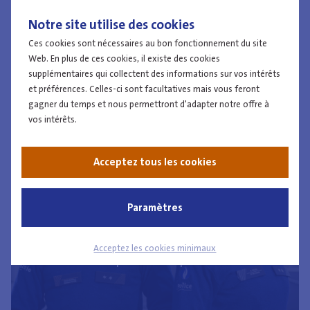
Anvers
Notre site utilise des cookies
Brabant flamand
Ces cookies sont nécessaires au bon fonctionnement du site
Brabant wallon
Web. En plus de ces cookies, il existe des cookies
Plus d'informations
Bruxelles-Capitale
supplémentaires qui collectent des informations sur vos intérêts
et préférences. Celles-ci sont facultatives mais vous feront
Flandre occidentale
gagner du temps et nous permettront d'adapter notre offre à
Flandre orientale
vos intérêts.
Hainaut
Liège
Acceptez tous les cookies
Limbourg
Luxembourg
Namur
Paramètres
Acceptez les cookies minimaux
Inspecteur de police
Niveau
All