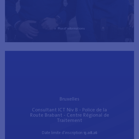
Police Locale
Police Fédérale
Plus d'informations
Job type
- Tout -
Jobs en tant que personnel civil
Jobs en uniforme
Bruxelles
Voir le poste vacant
Consultant ICT Niv B - Police de la
Route Brabant - Centre Régional de
Traitement
Date limite d'inscription
13.08.26