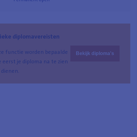
fieke diplomavereisten
eze functie worden bepaalde
Bekijk diploma's
 eerst je diploma na te zien
 dienen.