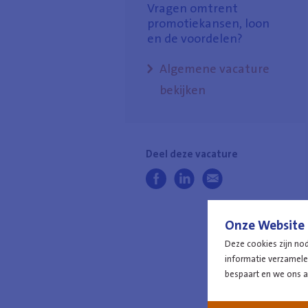
Vragen omtrent
promotiekansen, loon
en de voordelen?
Algemene vacature
bekijken
Deel deze vacature
Delen op Facebook
Delen op LinkedIn
Versturen via e-mail
Onze Website 
Deze cookies zijn no
informatie verzamelen
bespaart en we ons 