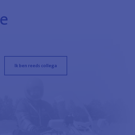
ie
Ik ben reeds collega