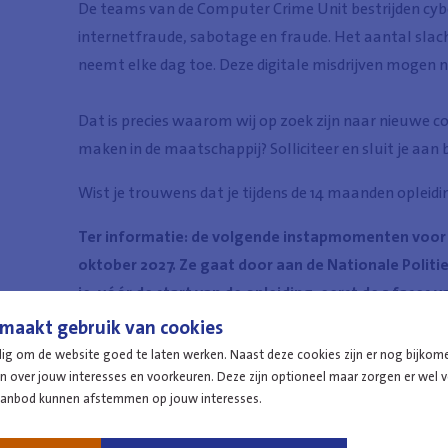
De teams van de Computer Crime Unit bestrijden cybe
internetfraude, sabotage en fraude. Het aantal slach
neemt elke dag toe. Deze digitale misdrijven mogen ni
Dat is precies waarom wij op zoek zijn naar nieuwe coll
maken in de maatschappij? Solliciteer en sluit je aan b
Wist je trouwens dat je tijdens de 14 maanden opleid
Ter informatie: de volgende instapmomenten voor d
oktober 2027. Ze gaat door aan de Nationale Politi
je, vóór de start van de opleiding, eerst de 3 fases
daarom tijdig je kandidatuur in.
maakt gebruik van cookies
dig om de website goed te laten werken. Naast deze cookies zijn er nog bijkom
 over jouw interesses en voorkeuren. Deze zijn optioneel maar zorgen er wel vo
aanbod kunnen afstemmen op jouw interesses.