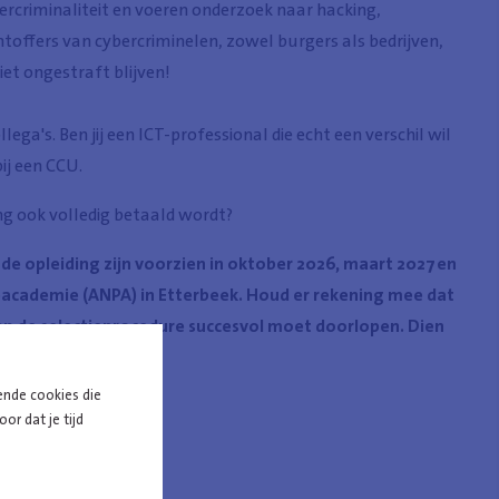
rcriminaliteit en voeren onderzoek naar hacking,
toffers van cybercriminelen, zowel burgers als bedrijven,
et ongestraft blijven!
ega's. Ben jij een ICT-professional die echt een verschil wil
ij een CCU.
ing ook volledig betaald wordt?
e opleiding zijn voorzien in oktober 2026, maart 2027 en
eacademie (ANPA) in Etterbeek. Houd er rekening mee dat
 van de selectieprocedure succesvol moet doorlopen. Dien
ende cookies die
or dat je tijd