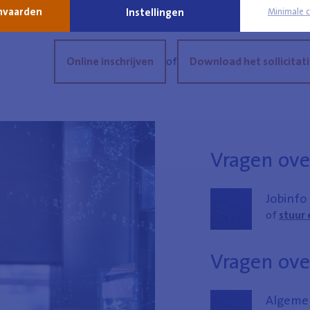
anvaarden
Instellingen
Minimale 
Online inschrijven
of
Download het sollicitat
Vragen over
Jobinfo
of
stuur 
Vragen ove
Algemen