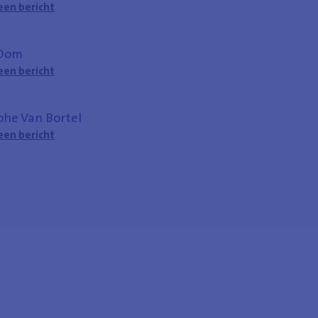
een bericht
 Dom
een bericht
phe Van Bortel
een bericht