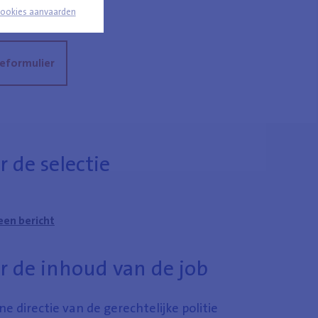
cookies aanvaarden
ieformulier
 de selectie
een bericht
r de inhoud van de job
e directie van de gerechtelijke politie