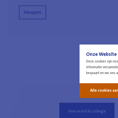
Onze Website 
Deze cookies zijn no
W
informatie verzamelen
bespaart en we ons 
Alle cookies a
Hoe word ik collega