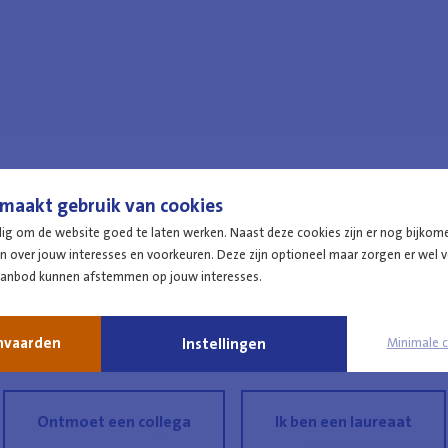
maakt gebruik van cookies
dig om de website goed te laten werken. Naast deze cookies zijn er nog bijkom
erken bij de polit
 over jouw interesses en voorkeuren. Deze zijn optioneel maar zorgen er wel vo
aanbod kunnen afstemmen op jouw interesses.
anvaarden
Instellingen
Minimale 
Ontmoet een collega
Ik ben een laureaat