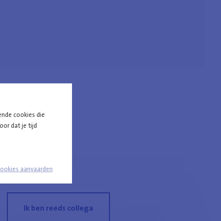
ende cookies die
ie
or dat je tijd
cookies aanvaarden
Ik ben reeds collega