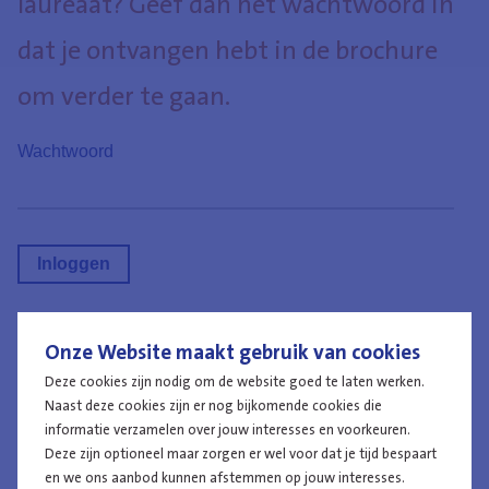
laureaat? Geef dan het wachtwoord in
dat je ontvangen hebt in de brochure
om verder te gaan.
Wachtwoord
Onze Website maakt gebruik van cookies
Werken bij de politie
Deze cookies zijn nodig om de website goed te laten werken.
Naast deze cookies zijn er nog bijkomende cookies die
informatie verzamelen over jouw interesses en voorkeuren.
Deze zijn optioneel maar zorgen er wel voor dat je tijd bespaart
en we ons aanbod kunnen afstemmen op jouw interesses.