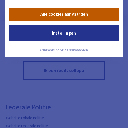
Hoe word ik collega
Alle cookies aanvaarden
Ontmoet een collega
Instellingen
Ik ben een laureaat
Minimale cookies aanvaarden
Ik ben reeds collega
Federale Politie
Website Lokale Politie
Website Federale Politie