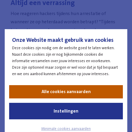
Altijd een verrassing
Hoe reageren hackers tijdens hun arrestatie of
wanneer ze op heterdaad worden betrapt? "Tijdens
huiszoekingen proberen sommigen te ontsnappen,
maar als ze eenmaal gearresteerd zijn, zeggen ze
Onze Website maakt gebruik van cookies
vaak ‘sh!t, het is voorbij,’" legt Pierre uit. "Hackers
Deze cookies zijn nodig om de website goed te laten werken.
blijven vaak jarenlang onopgemerkt en verwachten
Naast deze cookies zijn er nog bijkomende cookies die
informatie verzamelen over jouw interesses en voorkeuren.
dus nooit dat we ze op dat moment komen
Deze zijn optioneel maar zorgen er wel voor dat je tijd bespaart
arresteren. Het is altijd een verrassing voor hen."
en we ons aanbod kunnen afstemmen op jouw interesses.
Alle cookies aanvaarden
De pet van informaticus kunnen
afzetten
Instellingen
De gezochte profielen moeten
een sterke technische
basiskennis hebben en gepassioneerd zijn,
Minimale cookies aanvaarden
aangezien het werk voortdurende bijscholing