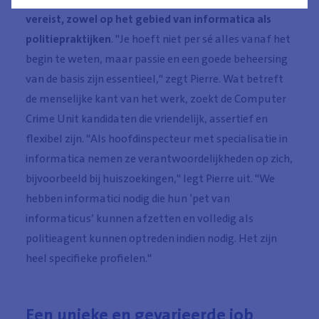
vereist, zowel op het gebied van informatica als
politiepraktijken
. "Je hoeft niet per sé alles vanaf het
begin te weten, maar passie en een goede beheersing
van de basis zijn essentieel," zegt Pierre. Wat betreft
de menselijke kant van het werk, zoekt de Computer
Crime Unit kandidaten die vriendelijk, assertief en
flexibel zijn. "Als hoofdinspecteur met specialisatie in
informatica nemen ze verantwoordelijkheden op zich,
bijvoorbeeld bij huiszoekingen," legt Pierre uit. "We
hebben informatici nodig die hun ‘pet van
informaticus’ kunnen afzetten en volledig als
politieagent kunnen optreden indien nodig. Het zijn
heel specifieke profielen."
Een unieke en gevarieerde job