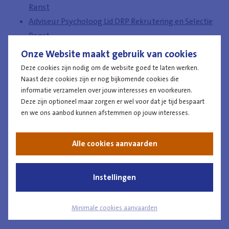
Ranst
Adviseur Psycholoog Lid DRP Rekrutering en Selectie
Ranst
Onze Website maakt gebruik van cookies
Deze cookies zijn nodig om de website goed te laten werken.
Naast deze cookies zijn er nog bijkomende cookies die
Vlaams-Brabant
informatie verzamelen over jouw interesses en voorkeuren.
Deze zijn optioneel maar zorgen er wel voor dat je tijd bespaart
en we ons aanbod kunnen afstemmen op jouw interesses.
Adviseur Psychologisch Assistent DRP Rekrutering en
Selectie Leuven
Alle cookies aanvaarden
Adviseur Psycholoog DRP Rekrutering en Selectie
Leuven
Adviseur Psycholoog Lid DRP Rekrutering en Selectie
Instellingen
Leuven
Minimale cookies aanvaarden