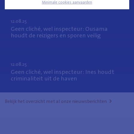
Minimale cookies aanvaarden
12.08.25
Geen cliché, wel inspecteur: Ousama
houdt de reizigers en sporen veilig
12.08.25
Geen cliché, wel inspecteur: Ines houdt
criminaliteit uit de haven
Bekijk het overzicht met al onze nieuwsberichten