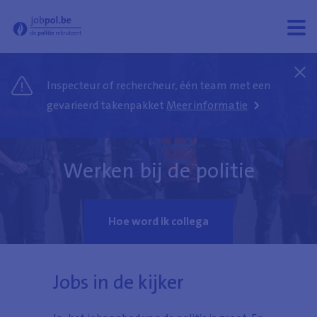
Jobpol - Welkom op de rekruteringssite van de politie
Menu
Menu
open
sluit
Inspecteur of rechercheur, één team met een
gevarieerd takenpakket
Meer informatie
Werken bij de politie
Hoe word ik collega
Jobs in de kijker