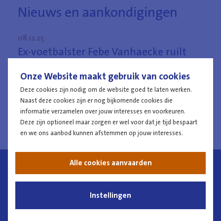
Nieuws en aankondigingen
08.12.25
Ex-voetbalster Febe Vanhaecke ruilt
Club YLA in voor de politie: “Ik zocht
een job met zekerheid en impact”
Onze Website maakt gebruik van cookies
Deze cookies zijn nodig om de website goed te laten werken.
Naast deze cookies zijn er nog bijkomende cookies die
Meer info
informatie verzamelen over jouw interesses en voorkeuren.
Deze zijn optioneel maar zorgen er wel voor dat je tijd bespaart
en we ons aanbod kunnen afstemmen op jouw interesses.
Meer info
Meer info
Alle cookies aanvaarden
08.12.25
Ex-voetbalster Febe Vanhaecke ruilt Club
Instellingen
YLA in voor de politie: “Ik zocht een job
met zekerheid en impact”