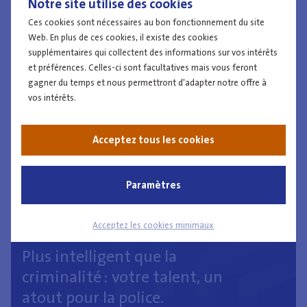
sein des équipes Ecofin
Notre site utilise des cookies
Plus d'informations
Ces cookies sont nécessaires au bon fonctionnement du site
Web. En plus de ces cookies, il existe des cookies
supplémentaires qui collectent des informations sur vos intérêts
et préférences. Celles-ci sont facultatives mais vous feront
gagner du temps et nous permettront d'adapter notre offre à
vos intérêts.
Acceptez tous les cookies
Paramètres
Acceptez les cookies minimaux
08.10.21
Plus intelligent que la
criminalité : votre talent, un
atout pour la police.