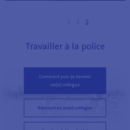
pagina
1
pagina
2
page
3
page précédente
‹
suivante
Travailler à la police
Comment puis-je devenir
un(e) collègue
Rencontrez un(e) collègue