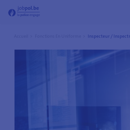
Inspecteur / Inspectrice principal(e) avec spécialisation particulière - Jobpol
Accueil
Fonctions En Uniforme
Inspecteur / Inspectri