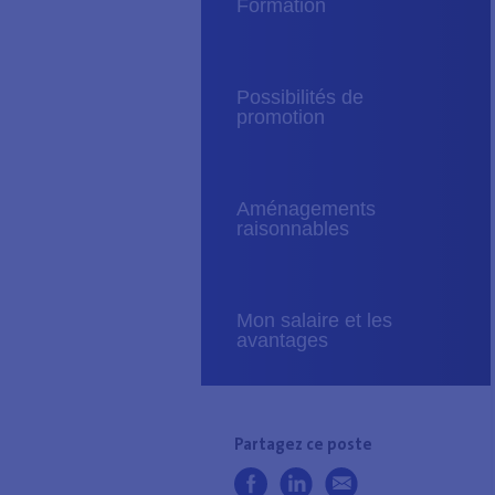
Phase 2 : Réserve de
Formation
recrutement
Phase 3 : Sélection par la
zone/service de police
Possibilités de
Préparez-vous
promotion
Aménagements
raisonnables
Mon salaire et les
avantages
Partagez ce poste
Partager sur Facebook
Partager sur LinkedIn
Envoyé par email