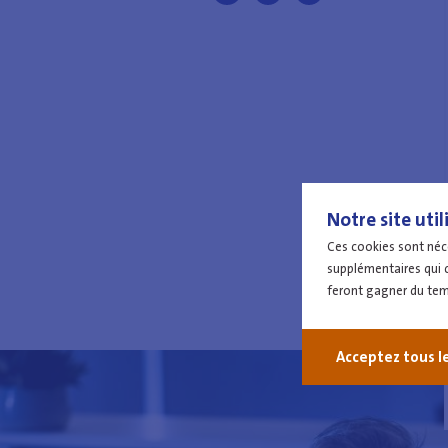
Notre site util
Ces cookies sont néce
supplémentaires qui c
feront gagner du temp
Acceptez tous l