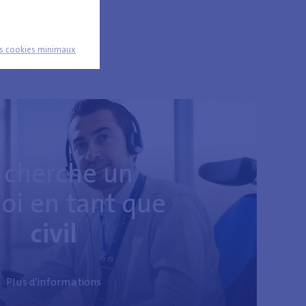
collaborateurs.
es cookies minimaux
 cherche un
oi en tant que
civil
Plus d’informations