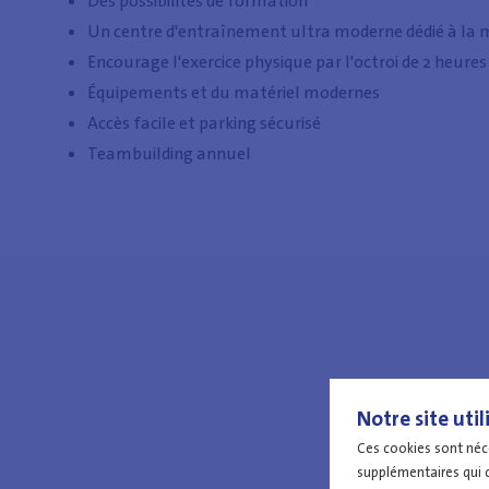
Des possibilités de formation
Un centre d'entraînement ultra moderne dédié à la ma
Encourage l'exercice physique par l'octroi de 2 heures
Équipements et du matériel modernes
Accès facile et parking sécurisé
Teambuilding annuel
Notre site util
Ces cookies sont néce
supplémentaires qui c