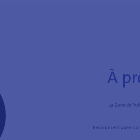
À pr
La Zone de Pol
Résolument axée sur l’