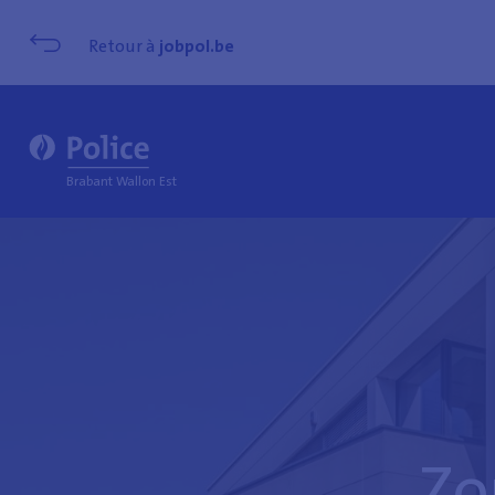
Retour à
jobpol.be
Brabant Wallon Est
Zo