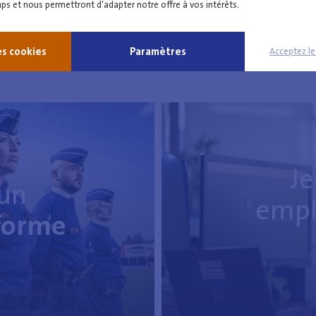
s et nous permettront d'adapter notre offre à vos intérêts.
ice Brabant Wallon Est est toujours à la recherche de nouveaux 
Retrouvez nos offres d'emploi ci-dessous.
es cookies
Paramètres
Acceptez l
Je
 un
empl
forme