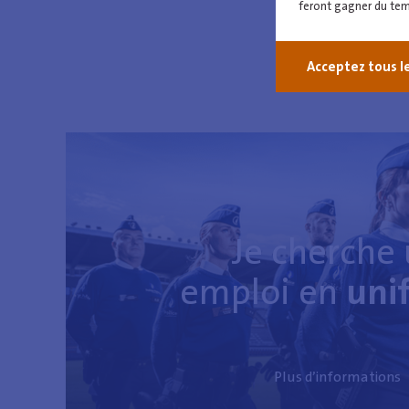
feront gagner du temp
La Zone de Pol
Acceptez tous l
Je cherche
emploi en
uni
Plus d’informations