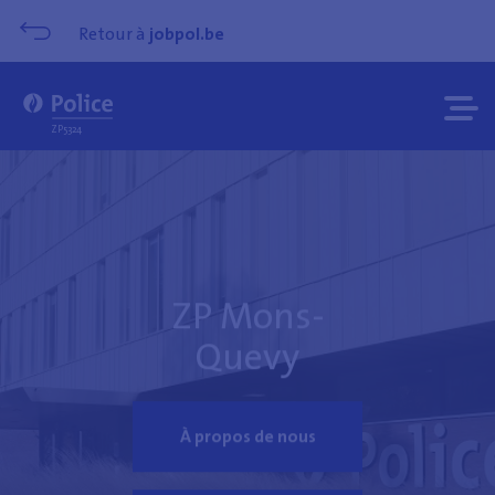
Retour à
jobpol.be
Ouvrir
Ferme
ZP5324
le
le
menu
menu
ZP Mons-
Quevy
À propos de nous