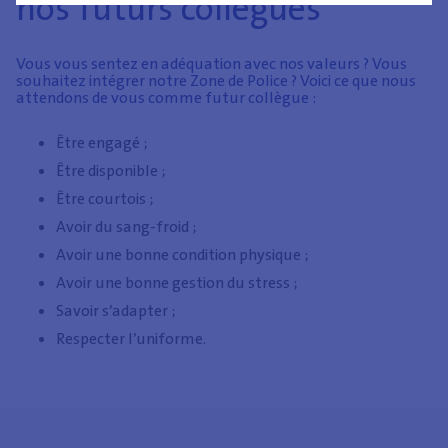
nos futurs collègues
Vous vous sentez en adéquation avec nos valeurs ? Vous
souhaitez intégrer notre Zone de Police ? Voici ce que nous
attendons de vous comme futur collègue :
Être engagé ;
Être disponible ;
Être courtois ;
Avoir du sang-froid ;
Avoir une bonne condition physique ;
Avoir une bonne gestion du stress ;
Savoir s’adapter ;
Respecter l’uniforme.