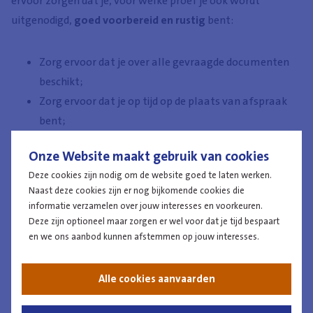
ervoor zorgen dat je, voor welke proef je ook wordt
uitgenodigd,
goed voorbereid en rustig
bent:
Zorg ervoor dat je over alle gevraagde documenten
beschikt;
Zorg ervoor dat je op tijd op de plaats van afspraak
bent;
Houd rekening met eventuele vervoersproblemen
Onze Website maakt gebruik van cookies
(zoals file, of vertraging van het openbaar vervoer);
Deze cookies zijn nodig om de website goed te laten werken.
Kleed je netjes in je eigen stijl;
Naast deze cookies zijn er nog bijkomende cookies die
Wees eerlijk en oprecht.
informatie verzamelen over jouw interesses en voorkeuren.
Deze zijn optioneel maar zorgen er wel voor dat je tijd bespaart
Wij vestigen uw aandacht erop dat mensen van buiten de
en we ons aanbod kunnen afstemmen op jouw interesses.
politieorganisatie via verschillende kanalen (websites,
applicaties, enz.) "hulp bieden bij de proeven en de
Alle cookies aanvaarden
selectieprocedure". Deze diensten zijn volledig
onafhankelijk. We kunnen noch de kwaliteit noch de