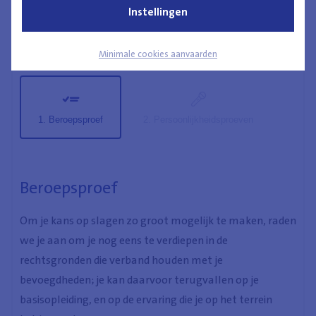
Instellingen
doeltreffendheid van deze kanalen garanderen.
Minimale cookies aanvaarden
Beroepsproef
Persoonlijkheidsproeven
Beroepsproef
Om je kans op slagen zo groot mogelijk te maken, raden
we je aan om je nog eens te verdiepen in de
rechtsgronden die verband houden met je
bevoegdheden; je kan daarvoor terugvallen op je
basisopleiding, en op de ervaring die je op het terrein