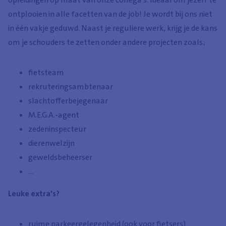
ontplooien in alle facetten van de job! Je wordt bij ons niet
in één vakje geduwd. Naast je reguliere werk, krijg je de kans
om je schouders te zetten onder andere projecten zoals;
fietsteam
rekruteringsambtenaar
slachtofferbejegenaar
M.E.G.A.-agent
zedeninspecteur
dierenwelzijn
geweldsbeheerser
...
Leuke extra's?
ruime parkeergelegenheid (ook voor fietsers)