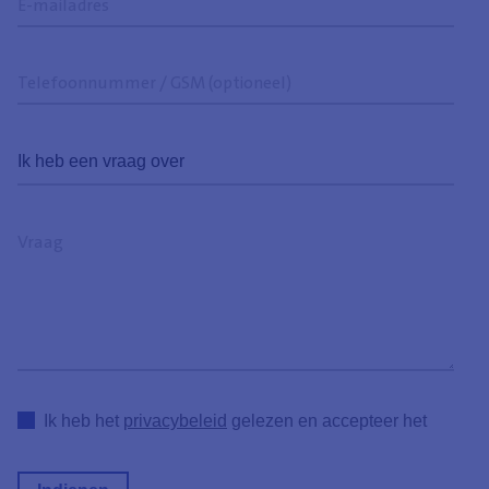
mailadres
Telefoonnummer
/
GSM
Ik
(optioneel)
heb
een
Vraag
vraag
over
Ik heb het
privacybeleid
gelezen en accepteer het