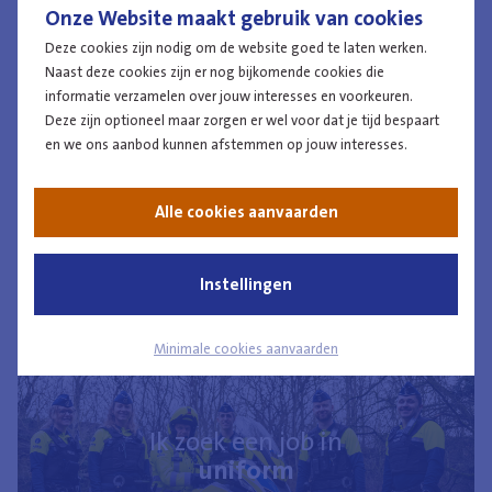
Onze Website maakt gebruik van cookies
en/of op het terrein? Ben je op zoek naar een nine-to-five
Deze cookies zijn nodig om de website goed te laten werken.
(bureau)job of eerder fan van flexibele uren?
Naast deze cookies zijn er nog bijkomende cookies die
Leer ons beter kennen en ontdek
informatie verzamelen over jouw interesses en voorkeuren.
zelf
101 redenen
waarom werken bij
Deze zijn optioneel maar zorgen er wel voor dat je tijd bespaart
en we ons aanbod kunnen afstemmen op jouw interesses.
ons in uniform of in burger de moeite
is!
Alle cookies aanvaarden
Instellingen
Minimale cookies aanvaarden
Ik zoek een job in
uniform