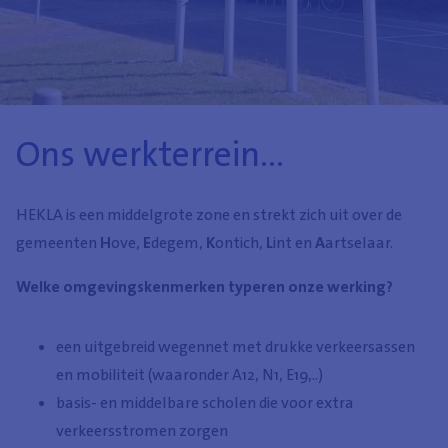
Ons werkterrein...
HEKLA is een middelgrote zone en strekt zich uit over de
gemeenten
H
ove,
E
degem,
K
ontich,
L
int en
A
artselaar.
Welke omgevingskenmerken typeren onze werking?
een uitgebreid wegennet met drukke verkeersassen
en mobiliteit (waaronder A12, N1, E19,..)
basis- en middelbare scholen die voor extra
verkeersstromen zorgen