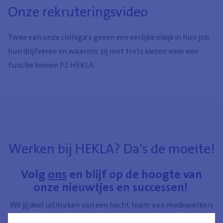
Onze rekruteringsvideo
Twee van onze collega's geven een eerlijke inkijk in hun job,
hun drijfveren en waarom zij met trots kiezen voor een
functie binnen PZ HEKLA.
Werken bij HEKLA? Da's de moeite!
Volg
ons
en blijf op de hoogte van
onze nieuwtjes en successen!
Wil jij deel uitmaken van een hecht team van medewerkers
die elke dag het beste van zichzelf geven op de werkvloer